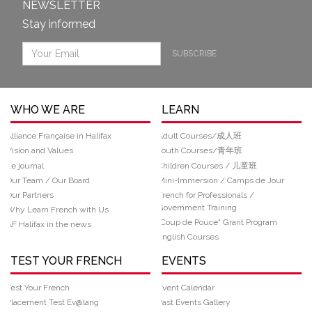
NEWSLETTER
Stay informed
SUBSCRIBE
WHO WE ARE
LEARN
Alliance Française in Halifax
Adult Courses/成人班
Vision and Values
Youth Courses/青年班
Le journal
Children Courses / 儿童班
Our Team / Our Board
Mini-Immersion / Camps de Jour
Our Partners
French for Professionals /
Government Training
Why Learn French with Us
“Coup de Pouce" Grant Program
AF Halifax in the news
English Courses
TEST YOUR FRENCH
EVENTS
Test Your French
Event Calendar
Placement Test Ev@lang
Past Events Gallery