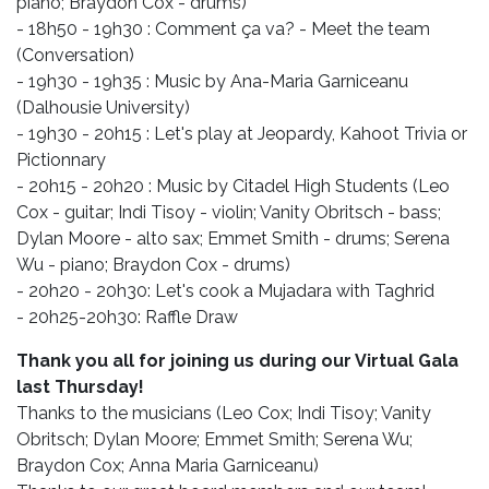
piano; Braydon Cox - drums)
- 18h50 - 19h30 : Comment ça va? - Meet the team
(Conversation)
- 19h30 - 19h35 : Music by Ana-Maria Garniceanu
(Dalhousie University)
- 19h30 - 20h15 : Let's play at Jeopardy, Kahoot Trivia or
Pictionnary
- 20h15 - 20h20 : Music by Citadel High Students (Leo
Cox - guitar; Indi Tisoy - violin; Vanity Obritsch - bass;
Dylan Moore - alto sax; Emmet Smith - drums; Serena
Wu - piano; Braydon Cox - drums)
- 20h20 - 20h30: Let's cook a Mujadara with Taghrid
- 20h25-20h30: Raffle Draw
Thank you all for joining us during our Virtual Gala
last Thursday!
Thanks to the musicians (Leo Cox; Indi Tisoy; Vanity
Obritsch; Dylan Moore; Emmet Smith; Serena Wu;
Braydon Cox; Anna Maria Garniceanu)