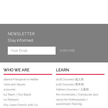
NEWSLETTER
Stay informed
SUBSCRIBE
WHO WE ARE
LEARN
Alliance Française in Halifax
Adult Courses/成人班
Vision and Values
Youth Courses/青年班
Le journal
Children Courses / 儿童班
Our Team / Our Board
Mini-Immersion / Camps de Jour
Our Partners
French for Professionals /
Government Training
Why Learn French with Us