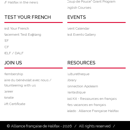
“Coup de Pouce" Grant Program
AF Halifax in the news
English Courses
TEST YOUR FRENCH
EVENTS
Test Your French
Event Calendar
Placement Test Ev@lang
Past Events Gallery
TEF
TCF
DELF / DALF
JOIN US
RESOURCES
Membership
Culturetheque
Faire du bénévolat avec nous /
Library
Volunteering with us
Connection Apolearn
Career
Frantastique
Donate
Tool Kit - Ressources en français
Gift Certificate
Mes vacances en français
Balado : Alliance Française Halifax
© Alliance française de Halifax - 2026
/
All rights reserved
/