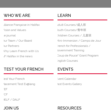
WHO WE ARE
LEARN
Alliance Française in Halifax
Adult Courses/成人班
Vision and Values
Youth Courses/青年班
Le journal
Children Courses / 儿童班
Our Team / Our Board
Mini-Immersion / Camps de Jour
Our Partners
French for Professionals /
Government Training
Why Learn French with Us
“Coup de Pouce" Grant Program
AF Halifax in the news
English Courses
TEST YOUR FRENCH
EVENTS
Test Your French
Event Calendar
Placement Test Ev@lang
Past Events Gallery
TEF
TCF
DELF / DALF
JOIN US
RESOURCES