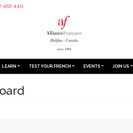
2-455-4411
LEARN
TEST YOUR FRENCH
EVENTS
JOIN US
Board