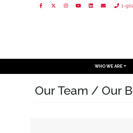
1-90
WHO WE ARE
Our Team / Our 