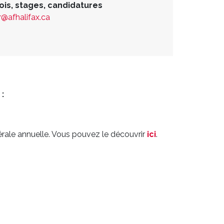
is, stages, candidatures
r@afhalifax.ca
:
érale annuelle. Vous pouvez le découvrir
ici
.